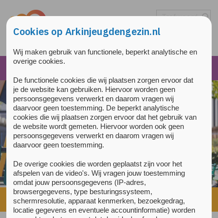
Overslaan en naar de inhoud gaan
Direct naar de hoofdnavigatie
Cookies op Arkinjeugdengezin.nl
Wij maken gebruik van functionele, beperkt analytische en
overige cookies.
De functionele cookies die wij plaatsen zorgen ervoor dat
je de website kan gebruiken. Hiervoor worden geen
persoonsgegevens verwerkt en daarom vragen wij
daarvoor geen toestemming. De beperkt analytische
cookies die wij plaatsen zorgen ervoor dat het gebruik van
de website wordt gemeten. Hiervoor worden ook geen
persoonsgegevens verwerkt en daarom vragen wij
daarvoor geen toestemming.
De overige cookies die worden geplaatst zijn voor het
afspelen van de video's. Wij vragen jouw toestemming
omdat jouw persoonsgegevens (IP-adres,
browsergegevens, type besturingssysteem,
Home
»
Corona
schermresolutie, apparaat kenmerken, bezoekgedrag,
locatie gegevens en eventuele accountinformatie) worden