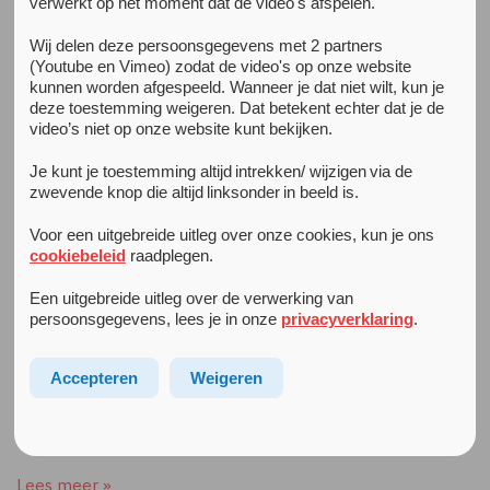
verwerkt op het moment dat de video's afspelen.
Alle nieuwsberichten
Wij delen deze persoonsgegevens met 2 partners
(Youtube en Vimeo) zodat de video's op onze website
5 oktober 2020
kunnen worden afgespeeld. Wanneer je dat niet wilt, kun je
Extra coronamaatregelen op onze locaties
deze toestemming weigeren. Dat betekent echter dat je de
Vanwege de verhoogde besmettingskans in de Randstad
video’s niet op onze website kunt bekijken.
nemen wij extra coronamaatregelen op onze locaties. Er
geldt een draagplicht voor mondkapjes op onze locaties.
Je kunt je toestemming altijd intrekken/ wijzigen via de
Je mag het mondkapje afzetten zodra je […]
zwevende knop die altijd linksonder in beeld is.
Voor een uitgebreide uitleg over onze cookies, kun je ons
Lees meer »
cookiebeleid
raadplegen.
Een uitgebreide uitleg over de verwerking van
corona
gevolgen
verwijzers
18 mei 2020
persoonsgegevens, lees je in onze
privacyverklaring
.
Update gevolgen voor verwijzers
Hierbij informeren wij u graag over de stand van zaken van
Accepteren
Weigeren
onze Corona-maatregelen en over de stappen die wij
nemen om de zorg bij Arkin te continueren binnen de
normen […]
Lees meer »