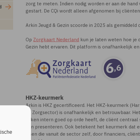
zorg te meten. Indien nodig worden er aan de hand 
d
gestart. De CQi wordt alleen afgenomen bij cliënten
Arkin Jeugd & Gezin scoorde in 2025 als gemiddeld 
Op
Zorgkaart Nederland
kun je laten weten hoe je d
Gezin hebt ervaren. Dit platform is onafhankelijk en
6
,6
HKZ-keurmerk
Arkin is HKZ gecertificeerd. Het HKZ-keurmerk (Har
de Zorgsector) is onafhankelijk en betrouwbaar. He
zaken intern goed op orde heeft, de cliënt centraal
kan presenteren. Ook betekent het keurmerk dat ee
tische
eisen die vanuit de sector zelf, door financiers, cli