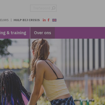
IEUWS
HULP BIJ CRISIS
ing & training
Over ons