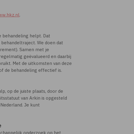
w.hkz.nl
.
e behandeling helpt. Dat
behandeltraject. We doen dat
urement). Samen met je
regelmatig geëvalueerd en daarbij
ruikt. Met de uitkomsten van deze
of de behandeling effectief is.
lp, op de juiste plaats, door de
itsstatuut van Arkin is opgesteld
t Nederland. Je kunt
e
schappelijk onderzoek op het