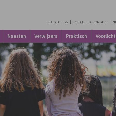
020 590 5555
LOCATIES & CONTACT
N
Naasten
Verwijzers
Praktisch
Voorlicht