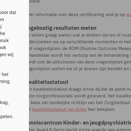
gesteld.
voor dat
Meer informatie over deze certificering vind je op
ww
en
j
Regelmatig resultaten meten
che
We willen graag weten wat je doelen zijn en of onz
bruik
onderzoeken we op verschillende momenten in het 
ook
met vragenlijsten: de ROM (Routine Outcome Meas
en wij
behandelaar wordt het verloop van de behandeling 
wordt ook de uitkomsten van deze vragenlijsten geb
vragenlijsten weten we of je doelen zijn bereikt en 
 het
Kwaliteitsstatuut
mming
Een kwaliteitsstatuut draagt ertoe bij dat de juiste hu
juiste zorgprofessionals wordt geleverd. Het kwalite
op basis van landelijke richtlijn van het Zorginstituu
rag,
het
kwaliteitsstatuut van Arkin
hier bekijken.
)
spelen.
Kenniscentrum Kinder- en jeugdpsychiatri
Arkin Jeugd & Gezin hecht grote waarde aan weten
s