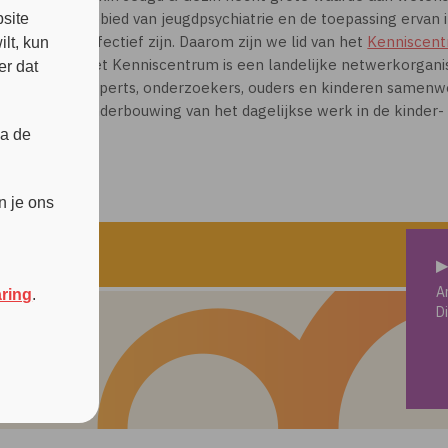
gebied van jeugdpsychiatrie en de toepassing ervan
site
effectief zijn. Daarom zijn we lid van het
Kenniscent
lt, kun
Het Kenniscentrum is een landelijke netwerkorganis
er dat
experts, onderzoekers, ouders en kinderen samenw
onderbouwing van het dagelijkse werk in de kinder- 
ia de
n je ons
▶
A
aring
.
D