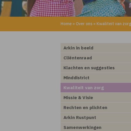
Home
»
Over ons
»
Kwaliteit van zor
Arkin in beeld
Cliëntenraad
Klachten en suggesties
Minddistrict
Kwaliteit van zorg
Missie & Visie
Rechten en plichten
Arkin Rustpunt
Samenwerkingen