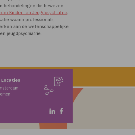
 in behandelingen die bewezen
rum Kinder- en Jeugdpsychiatrie
.
atie waarin professionals,
erken aan de wetenschappelijke
en jeugdpsychiatrie.
 Locaties
msterdam
iemen