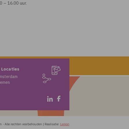
 – 16.00 uur.
 Locaties
msterdam
iemen
in
-
Alle rechten voorbehouden
|
Realisatie:
Lemon