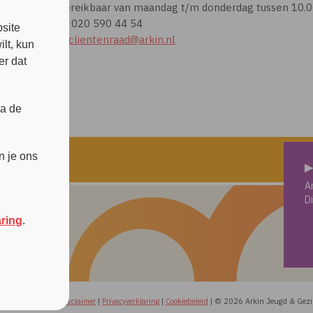
Bereikbaar van maandag t/m donderdag tussen 10.00
s
d
T. 020 590 44 54
site
E.
clientenraad@arkin.nl
lt, kun
er dat
ia de
n je ons
▶
A
D
aring
.
Disclaimer
|
Privacyverklaring
|
Cookiebeleid
|
© 2026 Arkin Jeugd & Gez