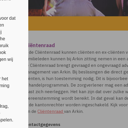
voor dat
en
j
che
Cliëntenraad
bruik
In de Cliëntenraad kunnen cliënten en ex-cliënten v
ook
Familieleden kunnen bij Arkin zitting nemen in een 
en wij
De Cliëntenraad brengt gevraagd en ongevraagd advi
management van Arkin. Bij beslissingen die direct
cliënten, is hun toestemming nodig. Dit is bijvoorbeel
 het
behandelprogramma’s. De zorgverlener mag een adv
mming
naast zich neerleggen. Het kan zijn dat over zulke 
overeenstemming wordt bereikt. In dat geval kan d
of de kantonrechter worden ingeschakeld. Kijk voo
rag,
van de
Cliëntenraad
van Arkin.
)
spelen.
Contactgegevens