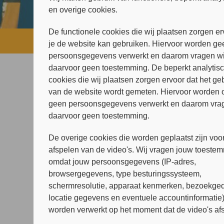
en overige cookies.
De functionele cookies die wij plaatsen zorgen er
Home
»
Over ons
»
Cliëntenraad
je de website kan gebruiken. Hiervoor worden ge
persoonsgegevens verwerkt en daarom vragen wi
daarvoor geen toestemming. De beperkt analytis
cookies die wij plaatsen zorgen ervoor dat het ge
Arkin in beeld
van de website wordt gemeten. Hiervoor worden 
Cliëntenraad
geen persoonsgegevens verwerkt en daarom vrag
Klachten en suggesties
daarvoor geen toestemming.
Minddistrict
De overige cookies die worden geplaatst zijn voor
Kwaliteit van zorg
afspelen van de video's. Wij vragen jouw toeste
omdat jouw persoonsgegevens (IP-adres,
Missie & Visie
browsergegevens, type besturingssysteem,
Rechten en plichten
schermresolutie, apparaat kenmerken, bezoekged
locatie gegevens en eventuele accountinformatie
Arkin Rustpunt
worden verwerkt op het moment dat de video's af
Samenwerkingen