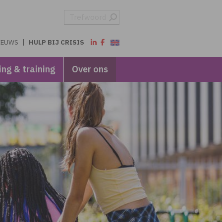
IEUWS
HULP BIJ CRISIS
ing & training
Over ons