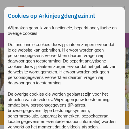
Overslaan en naar de inhoud gaan
Direct naar de hoofdnavigatie
Cookies op Arkinjeugdengezin.nl
Wij maken gebruik van functionele, beperkt analytische en
overige cookies.
De functionele cookies die wij plaatsen zorgen ervoor dat
je de website kan gebruiken. Hiervoor worden geen
persoonsgegevens verwerkt en daarom vragen wij
daarvoor geen toestemming. De beperkt analytische
cookies die wij plaatsen zorgen ervoor dat het gebruik van
de website wordt gemeten. Hiervoor worden ook geen
persoonsgegevens verwerkt en daarom vragen wij
daarvoor geen toestemming.
De overige cookies die worden geplaatst zijn voor het
afspelen van de video's. Wij vragen jouw toestemming
omdat jouw persoonsgegevens (IP-adres,
browsergegevens, type besturingssysteem,
schermresolutie, apparaat kenmerken, bezoekgedrag,
Home
»
Voorlichting en training
»
Agenda
locatie gegevens en eventuele accountinformatie) worden
verwerkt op het moment dat de video's afspelen.