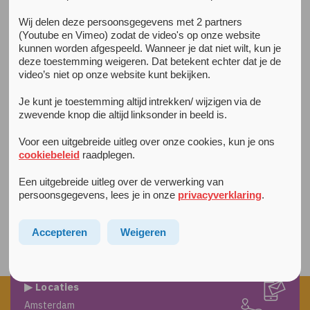
Wij delen deze persoonsgegevens met 2 partners
(Youtube en Vimeo) zodat de video's op onze website
Agenda
kunnen worden afgespeeld. Wanneer je dat niet wilt, kun je
Je ziet hier een overzicht van de cursussen in 2026
deze toestemming weigeren. Dat betekent echter dat je de
video’s niet op onze website kunt bekijken.
Najaar 2026
Je kunt je toestemming altijd intrekken/ wijzigen via de
In het najaar van 2026 worden er verschillende
zwevende knop die altijd linksonder in beeld is.
preventieve en kosteloze trainingen in Amsterdam en
Diemen gegeven. Zie
deze flyer
voor de data van het
Voor een uitgebreide uitleg over onze cookies, kun je ons
aanbod voor jeugdigen tussen de 0 en 25 jaar en
cookiebeleid
raadplegen.
ouders/verzorgers die thuis met stress en/of spanning te
Een uitgebreide uitleg over de verwerking van
maken hebben (gehad) of
deze flyer
voor de data van het
persoonsgegevens, lees je in onze
privacyverklaring
.
aanbod voor Triple P opvoedcursussen voor ouders.
Accepteren
Weigeren
▶ Locaties
Amsterdam