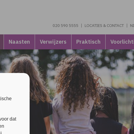
020 590 5555
LOCATIES & CONTACT
N
Naasten
Verwijzers
Praktisch
Voorlicht
tische
voor dat
en
j