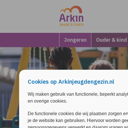
Overslaan en naar de inhoud gaan
Direct naar de hoofdnavigatie
Jongeren
Ouder & kind
Cookies op Arkinjeugdengezin.nl
Wij maken gebruik van functionele, beperkt analy
en overige cookies.
De functionele cookies die wij plaatsen zorgen er
je de website kan gebruiken. Hiervoor worden ge
persoonsgegevens verwerkt en daarom vragen wi