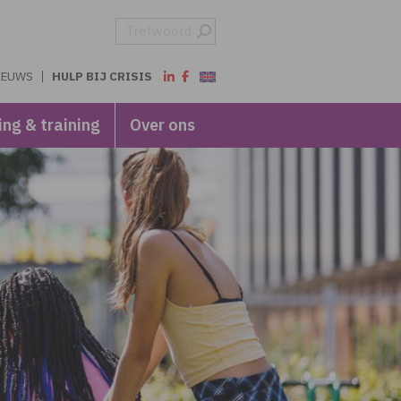
IEUWS
HULP BIJ CRISIS
ing & training
Over ons