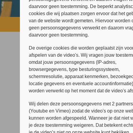
daarvoor geen toestemming. De beperkt analytis
cookies die wij plaatsen zorgen ervoor dat het ge
van de website wordt gemeten. Hiervoor worden 
Home
»
Ouder & kind
»
Mijn gezin he
geen persoonsgegevens verwerkt en daarom vrag
daarvoor geen toestemming.
De overige cookies die worden geplaatst zijn voor
Mijn gezin heeft hulp nodig
afspelen van de video's. Wij vragen jouw toeste
Centrum voor Relationele
omdat jouw persoonsgegevens (IP-adres,
Therapie
browsergegevens, type besturingssysteem,
Kinderen uit de Knel
schermresolutie, apparaat kenmerken, bezoekged
locatie gegevens en eventuele accountinformatie
Project aan Huis
worden verwerkt op het moment dat de video's af
Mijn kind heeft hulp nodig
Wij delen deze persoonsgegevens met 2 partner
(Youtube en Vimeo) zodat de video's op onze web
kunnen worden afgespeeld. Wanneer je dat niet wi
je deze toestemming weigeren. Dat betekent echt
je de video’s niet op onze website kunt bekijken.