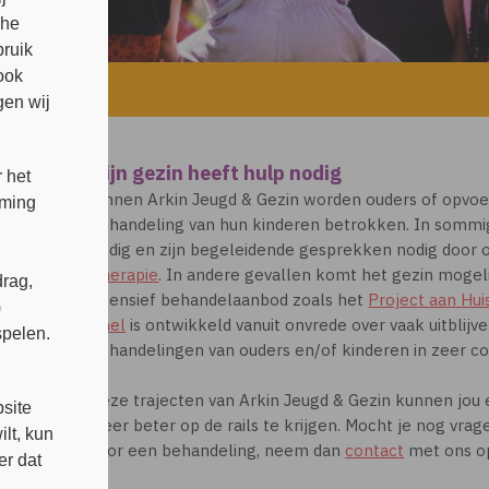
che
bruik
ook
eft hulp nodig
en wij
Mijn gezin heeft hulp nodig
 het
Binnen Arkin Jeugd & Gezin worden ouders of opvoeder
mming
behandeling van hun kinderen betrokken. In sommig
nodig en zijn begeleidende gesprekken nodig door 
Therapie
. In andere gevallen komt het gezin mogel
rag,
intensief behandelaanbod zoals het
Project aan Hui
)
Knel
is ontwikkeld vanuit onvrede over vaak uitblijv
spelen.
behandelingen van ouders en/of kinderen in zeer co
s
Deze trajecten van Arkin Jeugd & Gezin kunnen jou 
site
weer beter op de rails te krijgen. Mocht je nog vra
lt, kun
voor een behandeling, neem dan
contact
met ons o
er dat