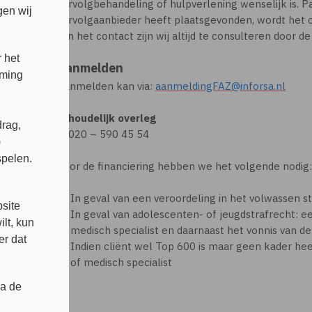
vervolgbehandeling of hulpverlening wenselijk is. 
en wij
vervolgaanbieder heeft plaatsgevonden, wordt het c
van het contact zijn wij altijd te consulteren door de
 het
Aanmelden
mming
Aanmelden kan via:
aanmeldingFAZ@inforsa.nl
Inhoudelijk overleg
rag,
T. 020 – 590 45 54
)
spelen.
Voor de financiering hebben we het volgende nodig
s
In geval van een veroordeling in het volwassen s
site
In geval van adolescenten- of jeugdstrafrecht: ee
lt, kun
medisch specialist en daarnaast het vonnis van d
er dat
Indien cliënt wel Top 600 is maar geen kader heef
of medisch specialist
ia de