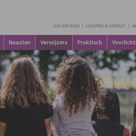
020 590 5555
LOCATIES & CONTACT
N
Naasten
Verwijzers
Praktisch
Voorlicht