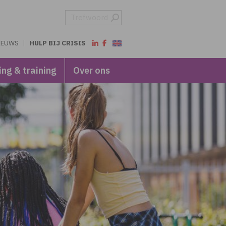
IEUWS
HULP BIJ CRISIS
ing & training
Over ons