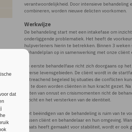
verantwoordelijkheid. Door intensieve behandeling
combineren, worden nieuwe delicten voorkomen.
Werkwijze
De behandeling start met een intakefase om inzicht
onderliggende problematiek. Het heeft de voorkeu
hulpverleners hierin te betrekken. Binnen 3 weken s
behandelplan op in samenwerking met onze cliënt 
De eerste behandelfase richt zich doorgaans op het
diverse levensgebieden. De cliënt wordt in de startf
tische
outreachend begeleid bij situaties die conflicten k
op te doen worden cliënten in hun kracht gezet. Na
keten van onrust en crisismomenten richt de behand
voor dat
inzicht en het versterken van de identiteit.
en
j
Het beëindigen van de behandeling is ruim van te 
che
tussen cliënt en behandelaar en hun omgeving. Wa
bruik
plaats heeft gemaakt voor stabiliteit, wordt er oo
ook