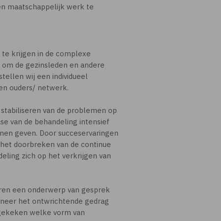
 en maatschappelijk werk te
 te krijgen in de complexe
r om de gezinsleden en andere
tellen wij een individueel
en ouders/ netwerk.
 stabiliseren van de problemen op
ase van de behandeling intensief
unnen geven. Door succeservaringen
 het doorbreken van de continue
eling zich op het verkrijgen van
voren een onderwerp van gesprek
nneer het ontwrichtende gedrag
k gekeken welke vorm van