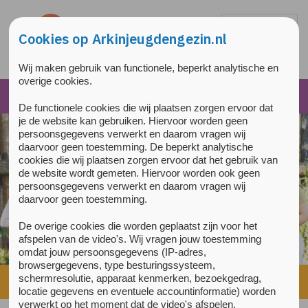
Overslaan en naar de inhoud gaan
Direct naar de hoofdnavigatie
Cookies op Arkinjeugdengezin.nl
Wij maken gebruik van functionele, beperkt analytische en
overige cookies.
De functionele cookies die wij plaatsen zorgen ervoor dat
je de website kan gebruiken. Hiervoor worden geen
persoonsgegevens verwerkt en daarom vragen wij
daarvoor geen toestemming. De beperkt analytische
cookies die wij plaatsen zorgen ervoor dat het gebruik van
de website wordt gemeten. Hiervoor worden ook geen
persoonsgegevens verwerkt en daarom vragen wij
daarvoor geen toestemming.
De overige cookies die worden geplaatst zijn voor het
afspelen van de video's. Wij vragen jouw toestemming
omdat jouw persoonsgegevens (IP-adres,
browsergegevens, type besturingssysteem,
schermresolutie, apparaat kenmerken, bezoekgedrag,
Home
»
Voorlichting en training
»
Preventie
locatie gegevens en eventuele accountinformatie) worden
verwerkt op het moment dat de video's afspelen.