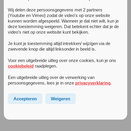
Wij delen deze persoonsgegevens met 2 partners
(Youtube en Vimeo) zodat de video's op onze website
Preventie
kunnen worden afgespeeld. Wanneer je dat niet wilt, kun je
Bij
Preventie
kunnen we u helpen met persoonlijk advies
deze toestemming weigeren. Dat betekent echter dat je de
of cursussen. Ook is er online zelfhulp, programma’s die
video’s niet op onze website kunt bekijken.
u thuis op de computer kunt volgen. Neem gerust
Je kunt je toestemming altijd intrekken/ wijzigen via de
contact met ons op via
preventie@arkin.nl
.
zwevende knop die altijd linksonder in beeld is.
Privacyverklaring Arkin Jeugd & Gezin Preventie
Voor een uitgebreide uitleg over onze cookies, kun je ons
Arkin is zich ervan bewust dat je vertrouwen stelt in onze
cookiebeleid
raadplegen.
organisatie. Arkin hecht veel waarde aan de privacy van
cliënten en bezoekers van onze locaties en de website. Wij
Een uitgebreide uitleg over de verwerking van
persoonsgegevens, lees je in onze
privacyverklaring
.
zien het dan ook als onze verantwoordelijkheid om je
privacy te beschermen. Lees hier de privacyverklaring van
Arkin Jeugd & Gezin Preventie:
Preventie privacy verklaring
Accepteren
Weigeren
Arkin Jeugd & Gezin