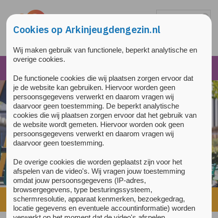
Overslaan en naar de inhoud gaan
Direct naar de hoofdnavigatie
Cookies op Arkinjeugdengezin.nl
Wij maken gebruik van functionele, beperkt analytische en
overige cookies.
De functionele cookies die wij plaatsen zorgen ervoor dat
je de website kan gebruiken. Hiervoor worden geen
persoonsgegevens verwerkt en daarom vragen wij
daarvoor geen toestemming. De beperkt analytische
cookies die wij plaatsen zorgen ervoor dat het gebruik van
de website wordt gemeten. Hiervoor worden ook geen
persoonsgegevens verwerkt en daarom vragen wij
daarvoor geen toestemming.
De overige cookies die worden geplaatst zijn voor het
afspelen van de video's. Wij vragen jouw toestemming
omdat jouw persoonsgegevens (IP-adres,
browsergegevens, type besturingssysteem,
Home
»
Over ons
»
Samenwerkingen
»
De Combinatie
schermresolutie, apparaat kenmerken, bezoekgedrag,
locatie gegevens en eventuele accountinformatie) worden
verwerkt op het moment dat de video's afspelen.