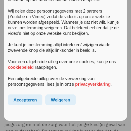
Wij delen deze persoonsgegevens met 2 partners
De Combinatie
(Youtube en Vimeo) zodat de video's op onze website
kunnen worden afgespeeld. Wanneer je dat niet wilt, kun je
De Combinatie gaat over de samenwerking tussen diverse
deze toestemming weigeren. Dat betekent echter dat je de
partijen die een vernieuwende werkwijze willen
video’s niet op onze website kunt bekijken.
ontwikkelen voor Zwerfjongeren.
Je kunt je toestemming altijd intrekken/ wijzigen via de
Acht samenwerkende aanbieders pakken de opvang van
zwevende knop die altijd linksonder in beeld is.
jongeren in Amsterdam integraal en innovatief aan:
Altra
,
Voor een uitgebreide uitleg over onze cookies, kun je ons
Arkin
,
Combiwel
,
Don Bosco Amsterdam
,
HVO-Querido
,
cookiebeleid
raadplegen.
Levvel (voorheen Spirit)
,
ROCvA
en
perMens
. We werken
samen vanaf het veldwerk tot de uitstroom en we doen dat
Een uitgebreide uitleg over de verwerking van
op alle niveaus, van werkvloer tot directie. We maken
persoonsgegevens, lees je in onze
privacyverklaring
.
ruimte voor medezeggenschap van jongeren.
Accepteren
Weigeren
De kracht van de samenwerking zit in de verbinding van 24-
uurs en ambulante woonbegeleiding met het onderwijs,
met de specialistische GGZ, met het veldwerk, met de
jeugdzorg en met de zorg voor het jonge kind (in geval van