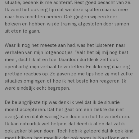
situatie, bedenk ik me achteraf. Best goed bedacht van ze.
Ik vond het ook erg fijn dat we deze spullen daarna mee
naar huis mochten nemen. Ook gingen wij een keer
boksen en hebben wij de training afgesloten door samen
uit eten te gaan.
Waar ik nog het meeste aan had, was het luisteren naar
verhalen van mijn lotgenootjes. “Valt het bij mij nog best
mee”, dacht ik af en toe. Daardoor durfde ik zelf ook
openhartig mijn verhaal te vertellen. En ik kreeg daar erg
prettige reacties op. Zo gaven ze me tips hoe zij met zulke
situaties omgingen of hoe ik het beste kon reageren. Ik
werd eindelijk echt begrepen.
De belangrijkste tip was denk ik wel dat ik de situatie
moest accepteren. Dat het gaat om een ziekte die niet
overgaat en dat ik weinig kan doen om het te verbeteren.
Ik kan natuurlijk wel helpen, dat deed ik al en dat zal ik
ook zeker blijven doen. Toch heb ik geleerd dat ik ook kind
moet blijven, hoe moeilijk dat ook soms is. Na afloop van