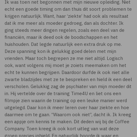
Ik was toen net begonnen met mijn nieuwe opleiding. Niet
echt een goede timing om dan thuis dit soort problemen te
krijgen natuurlijk. Want, haar ‘ziekte’ had ook als resultaat
dat ik me meer als moeder gedroeg, dan als dochter. Ik
ging steeds meer dingen regelen, zoals een deel van de
financiën, maar ik deed ook de boodschappen en het
huishouden. Dat legde natuurlijk een extra druk op me.
Deze spanning kon ik gelukkig goed delen met mijn
vrienden. Maar toch begrepen ze me niet altijd. Logisch
ook, want volgens mij moet je zoiets meemaken om het
echt te kunnen begrijpen. Daardoor durfde ik ook niet alle
zwarte bladzijdes met ze te bespreken en hield ik een deel
verscholen. Gelukkig zag de psychiater van mijn moeder dit
in. Hij vertelde over de training Time4U en liet ons een
filmpje zien waarin de training op een leuke manier werd
uitgelegd. Daar kon ik meer leren over haar ziekte en hoe
daarmee om te gaan. “Waarom ook niet”, dacht ik. Ik kreeg
een appje om kennis te maken. Dit deden wij bij de Coffee
Company. Toen kreeg ik ook kort uitleg van wat deze
groep precies inhield. En natuurlijk hoorde ik waar en