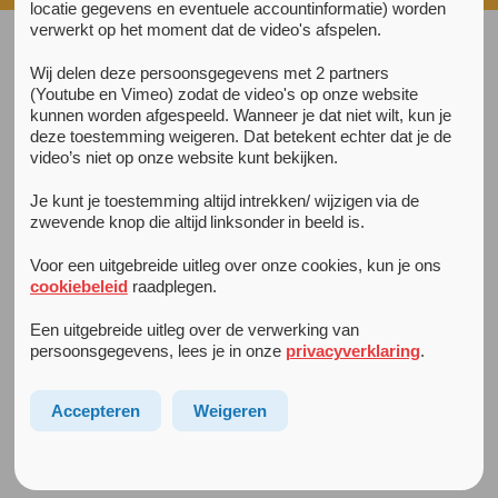
locatie gegevens en eventuele accountinformatie) worden
verwerkt op het moment dat de video's afspelen.
Wij delen deze persoonsgegevens met 2 partners
Ervaringsverhaal van Nikki
(Youtube en Vimeo) zodat de video's op onze website
Interview met Nikki – deelnemer aan de
kunnen worden afgespeeld. Wanneer je dat niet wilt, kun je
training Time4U
deze toestemming weigeren. Dat betekent echter dat je de
video’s niet op onze website kunt bekijken.
“Waar ik nog het meeste aan had, was het luisteren
Je kunt je toestemming altijd intrekken/ wijzigen via de
naar verhalen van mijn lotgenootjes. Ik werd uiteindelijk
zwevende knop die altijd linksonder in beeld is.
echt begrepen!”
Voor een uitgebreide uitleg over onze cookies, kun je ons
cookiebeleid
raadplegen.
Mijn moeder begon van de ene op de andere dag steeds
meer dingen te vergeten. Op zich niet heel boeiend, maar
Een uitgebreide uitleg over de verwerking van
het ging van kwaad tot erger. Waar ze in het begin kleine
persoonsgegevens, lees je in onze
privacyverklaring
.
dingetjes vergat te doen, raakte ze op een gegeven
moment zo verward dat ze nauwelijks nog goed uit haar
Accepteren
Weigeren
woorden kon komen. Op een gegeven moment was het
duidelijk: ze was depressief en werd opgenomen.