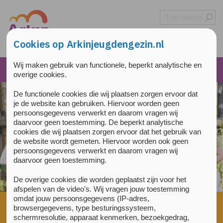
Overslaan en naar de inhoud gaan
Direct naar de hoofdnavigatie
Cookies op Arkinjeugdengezin.nl
Wij maken gebruik van functionele, beperkt analytische en
overige cookies.
De functionele cookies die wij plaatsen zorgen ervoor dat
je de website kan gebruiken. Hiervoor worden geen
persoonsgegevens verwerkt en daarom vragen wij
daarvoor geen toestemming. De beperkt analytische
cookies die wij plaatsen zorgen ervoor dat het gebruik van
de website wordt gemeten. Hiervoor worden ook geen
persoonsgegevens verwerkt en daarom vragen wij
daarvoor geen toestemming.
De overige cookies die worden geplaatst zijn voor het
afspelen van de video's. Wij vragen jouw toestemming
omdat jouw persoonsgegevens (IP-adres,
Home
»
Voorlichting en training
»
Cursussen jongeren 12 tot 18
browsergegevens, type besturingssysteem,
jaar
»
Ervaringsverhaal van Nikki
schermresolutie, apparaat kenmerken, bezoekgedrag,