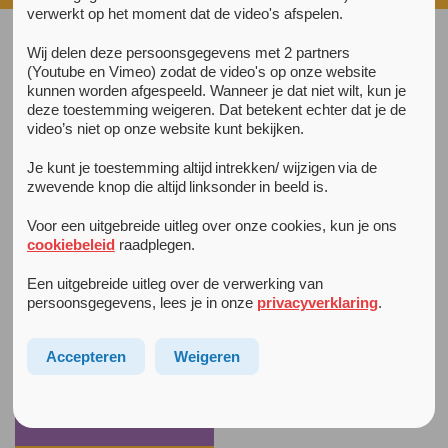
verwerkt op het moment dat de video's afspelen.
Wij delen deze persoonsgegevens met 2 partners
(Youtube en Vimeo) zodat de video's op onze website
Cursus jongvolwassenen tot 25 jaar
kunnen worden afgespeeld. Wanneer je dat niet wilt, kun je
Deze groep is voor jongvolwassenen (18 tot 25 jaar) met
deze toestemming weigeren. Dat betekent echter dat je de
een ouder die niet lekker in zijn of haar vel zit of heeft
video’s niet op onze website kunt bekijken.
gezeten en/of waarbij er thuis heftige ruzies zijn (geweest).
Je kunt je toestemming altijd intrekken/ wijzigen via de
zwevende knop die altijd linksonder in beeld is.
Bekijk ook
het filmpje
voor meer informatie.
Voor een uitgebreide uitleg over onze cookies, kun je ons
cookiebeleid
raadplegen.
Een uitgebreide uitleg over de verwerking van
persoonsgegevens, lees je in onze
privacyverklaring
.
Accepteren
Weigeren