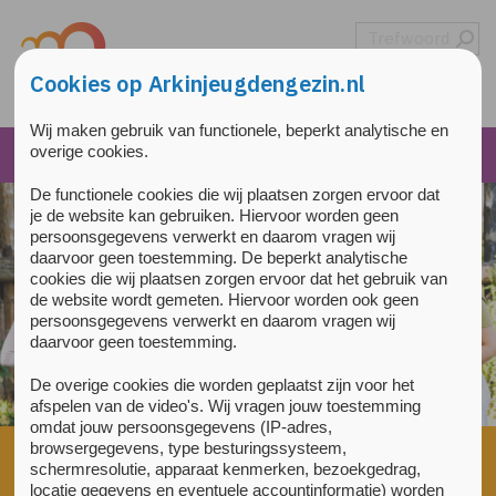
Overslaan en naar de inhoud gaan
Direct naar de hoofdnavigatie
Cookies op Arkinjeugdengezin.nl
Wij maken gebruik van functionele, beperkt analytische en
overige cookies.
De functionele cookies die wij plaatsen zorgen ervoor dat
je de website kan gebruiken. Hiervoor worden geen
persoonsgegevens verwerkt en daarom vragen wij
daarvoor geen toestemming. De beperkt analytische
cookies die wij plaatsen zorgen ervoor dat het gebruik van
de website wordt gemeten. Hiervoor worden ook geen
persoonsgegevens verwerkt en daarom vragen wij
daarvoor geen toestemming.
De overige cookies die worden geplaatst zijn voor het
afspelen van de video's. Wij vragen jouw toestemming
omdat jouw persoonsgegevens (IP-adres,
browsergegevens, type besturingssysteem,
Home
»
Voorlichting en training
»
Cursus jongvolwassenen tot
schermresolutie, apparaat kenmerken, bezoekgedrag,
25 jaar
locatie gegevens en eventuele accountinformatie) worden