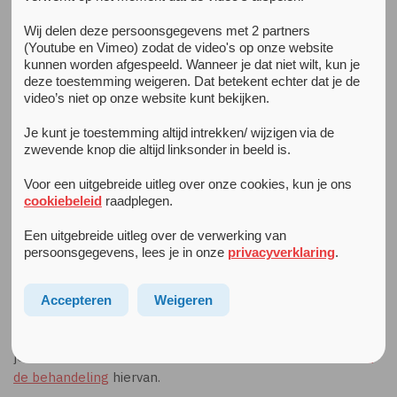
Wij delen deze persoonsgegevens met 2 partners
(Youtube en Vimeo) zodat de video's op onze website
Ik heb moeite met contacten
kunnen worden afgespeeld. Wanneer je dat niet wilt, kun je
Vind je het lastig om contact te maken met anderen? Of
deze toestemming weigeren. Dat betekent echter dat je de
kun je niet goed tegen veranderingen?
video’s niet op onze website kunt bekijken.
Sommige jongeren zien en horen alles om zich heen. Het
Je kunt je toestemming altijd intrekken/ wijzigen via de
zwevende knop die altijd linksonder in beeld is.
kan dan zijn dat je daarvan overprikkeld raakt. Misschien
merk je dat je het prettig vindt als dingen altijd op dezelfde
Voor een uitgebreide uitleg over onze cookies, kun je ons
manier gaan. Als zeanders gaan dan je had gedacht, dan
cookiebeleid
raadplegen.
wordt het chaotisch in je hoofd.
Een uitgebreide uitleg over de verwerking van
persoonsgegevens, lees je in onze
privacyverklaring
.
Het kan ook zijn dat je contact maken met anderen lastig
vindt. Je weet dan niet zo goed hoe je een gesprek moet
voeren en je kunt je moeilijk inleven in een ander.
Accepteren
Weigeren
Als je jezelf herkent in bovenstaande, dan kan het zijn dat
je een vorm van autisme hebt. Lees meer over
autisme en
de behandeling
hiervan.