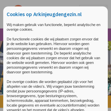
Overslaan en naar de inhoud gaan
Direct naar de hoofdnavigatie
Cookies op Arkinjeugdengezin.nl
Wij maken gebruik van functionele, beperkt analytische en
overige cookies.
De functionele cookies die wij plaatsen zorgen ervoor dat
je de website kan gebruiken. Hiervoor worden geen
persoonsgegevens verwerkt en daarom vragen wij
daarvoor geen toestemming. De beperkt analytische
cookies die wij plaatsen zorgen ervoor dat het gebruik van
de website wordt gemeten. Hiervoor worden ook geen
persoonsgegevens verwerkt en daarom vragen wij
daarvoor geen toestemming.
De overige cookies die worden geplaatst zijn voor het
afspelen van de video's. Wij vragen jouw toestemming
omdat jouw persoonsgegevens (IP-adres,
browsergegevens, type besturingssysteem,
schermresolutie, apparaat kenmerken, bezoekgedrag,
Home
»
Jongeren
»
Ik heb moeite met contacten
locatie gegevens en eventuele accountinformatie) worden
verwerkt op het moment dat de video's afspelen.