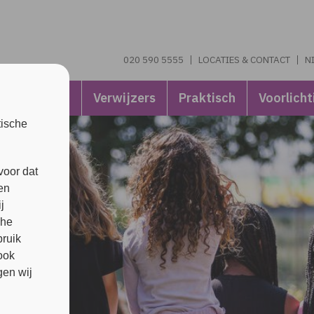
020 590 5555
LOCATIES & CONTACT
N
Naasten
Verwijzers
Praktisch
Voorlicht
tische
voor dat
en
j
che
bruik
ook
en wij