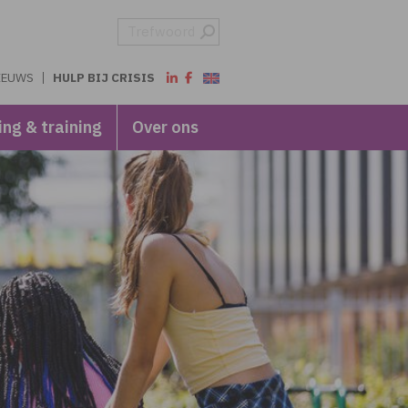
IEUWS
HULP BIJ CRISIS
ing & training
Over ons