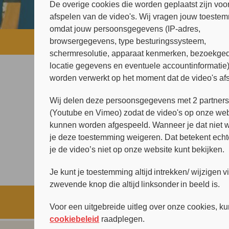
De overige cookies die worden geplaatst zijn voor
afspelen van de video's. Wij vragen jouw toeste
omdat jouw persoonsgegevens (IP-adres,
browsergegevens, type besturingssysteem,
Home
»
Vraag & Antwoord
»
Wat is e
schermresolutie, apparaat kenmerken, bezoekged
locatie gegevens en eventuele accountinformatie
worden verwerkt op het moment dat de video's af
Wij delen deze persoonsgegevens met 2 partner
(Youtube en Vimeo) zodat de video's op onze web
kunnen worden afgespeeld. Wanneer je dat niet wi
je deze toestemming weigeren. Dat betekent echt
je de video’s niet op onze website kunt bekijken.
Je kunt je toestemming altijd intrekken/ wijzigen v
zwevende knop die altijd linksonder in beeld is.
Voor een uitgebreide uitleg over onze cookies, ku
cookiebeleid
raadplegen.