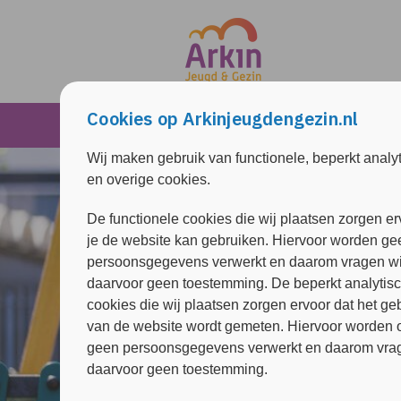
Overslaan en naar de inhoud gaan
Direct naar de hoofdnavigatie
Cookies op Arkinjeugdengezin.nl
Jongeren
Ouder & kind
Wij maken gebruik van functionele, beperkt analy
en overige cookies.
De functionele cookies die wij plaatsen zorgen er
je de website kan gebruiken. Hiervoor worden ge
persoonsgegevens verwerkt en daarom vragen wi
daarvoor geen toestemming. De beperkt analytis
cookies die wij plaatsen zorgen ervoor dat het ge
van de website wordt gemeten. Hiervoor worden 
geen persoonsgegevens verwerkt en daarom vrag
daarvoor geen toestemming.