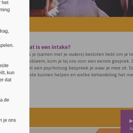
 het
mming
en intake?
rag,
)
spelen.
Wat is een intake?
Als je (samen met je ouders) besloten hebt om je t
s
probleem, kom je bij ons voor een eerste gesprek.
site
met een psycholoog bespreek je waar je mee zit. D
lt, kun
beste kunnen helpen en welke behandeling het mees
er dat
ia de
n je ons
▶
A