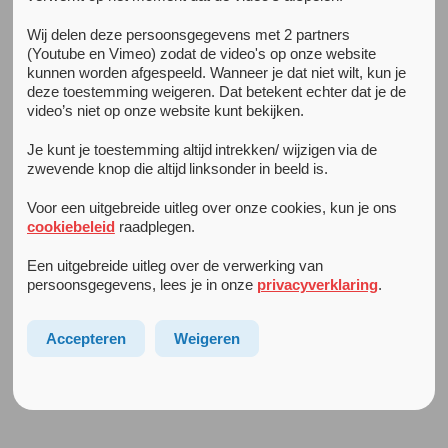
Wij delen deze persoonsgegevens met 2 partners
Alle nieuwsberichten
(Youtube en Vimeo) zodat de video's op onze website
naasten
8 juni 2018
kunnen worden afgespeeld. Wanneer je dat niet wilt, kun je
Hoe doe je dat? Platform voor naasten
deze toestemming weigeren. Dat betekent echter dat je de
Naast je drukke baan ook de zorg dragen voor een naaste
video’s niet op onze website kunt bekijken.
met een psychiatrische aandoening of een verslaving? Hoe
Je kunt je toestemming altijd intrekken/ wijzigen via de
doe je dat?
zwevende knop die altijd linksonder in beeld is.
Om je daarbij te helpen lanceerde gemeente Amsterdam
Voor een uitgebreide uitleg over onze cookies, kun je ons
in samenwerking met zorgaanbieder Arkin een digitaal
cookiebeleid
raadplegen.
platform. Hier kun je lezen hoe andere stadsgenoten dit
doen. Ook kun je er opladen, je verhaal doen en even
Een uitgebreide uitleg over de verwerking van
persoonsgegevens, lees je in onze
privacyverklaring
.
ontspannen met interviews, ervaringsverhalen, tips en
activiteiten. Je wordt van harte uitgenodigd ook je eigen
verhalen en tips te delen!
Accepteren
Weigeren
Bekijk dit
nieuwe platform voor naasten in Amsterdam