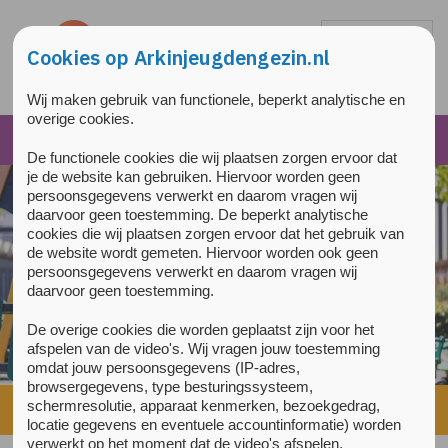
Overslaan en naar de inhoud gaan
Direct naar de hoofdnavigatie
Cookies op Arkinjeugdengezin.nl
Wij maken gebruik van functionele, beperkt analytische en
overige cookies.
De functionele cookies die wij plaatsen zorgen ervoor dat
je de website kan gebruiken. Hiervoor worden geen
persoonsgegevens verwerkt en daarom vragen wij
daarvoor geen toestemming. De beperkt analytische
cookies die wij plaatsen zorgen ervoor dat het gebruik van
de website wordt gemeten. Hiervoor worden ook geen
persoonsgegevens verwerkt en daarom vragen wij
daarvoor geen toestemming.
De overige cookies die worden geplaatst zijn voor het
afspelen van de video's. Wij vragen jouw toestemming
omdat jouw persoonsgegevens (IP-adres,
browsergegevens, type besturingssysteem,
schermresolutie, apparaat kenmerken, bezoekgedrag,
Home
»
Hoe doe je dat? Platform voor naasten
locatie gegevens en eventuele accountinformatie) worden
verwerkt op het moment dat de video's afspelen.