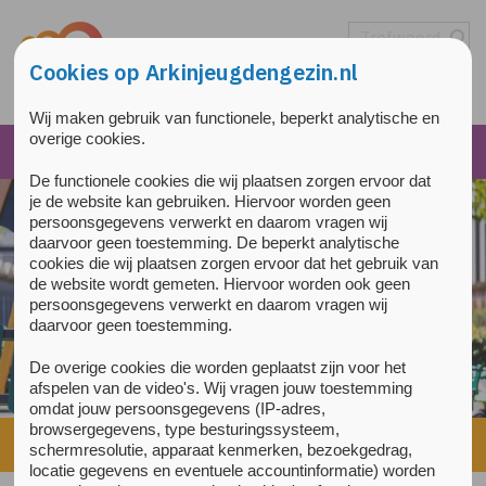
Overslaan en naar de inhoud gaan
Direct naar de hoofdnavigatie
Cookies op Arkinjeugdengezin.nl
Wij maken gebruik van functionele, beperkt analytische en
overige cookies.
De functionele cookies die wij plaatsen zorgen ervoor dat
je de website kan gebruiken. Hiervoor worden geen
persoonsgegevens verwerkt en daarom vragen wij
daarvoor geen toestemming. De beperkt analytische
cookies die wij plaatsen zorgen ervoor dat het gebruik van
de website wordt gemeten. Hiervoor worden ook geen
persoonsgegevens verwerkt en daarom vragen wij
daarvoor geen toestemming.
De overige cookies die worden geplaatst zijn voor het
afspelen van de video's. Wij vragen jouw toestemming
omdat jouw persoonsgegevens (IP-adres,
browsergegevens, type besturingssysteem,
Home
»
Nieuwe online emotieregulatietraining E-TRAIN
schermresolutie, apparaat kenmerken, bezoekgedrag,
locatie gegevens en eventuele accountinformatie) worden