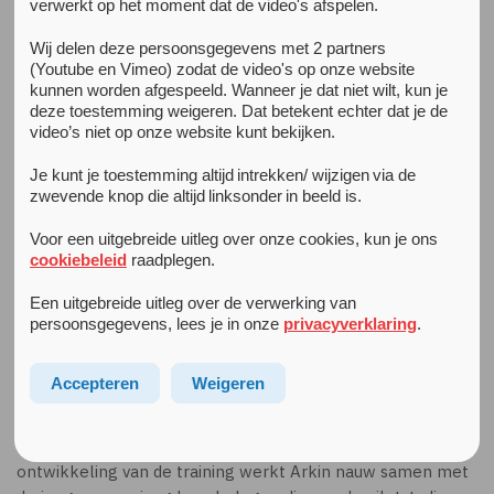
verwerkt op het moment dat de video's afspelen.
Alle nieuwsberichten
Wij delen deze persoonsgegevens met 2 partners
(Youtube en Vimeo) zodat de video's op onze website
14 oktober 2020
kunnen worden afgespeeld. Wanneer je dat niet wilt, kun je
Nieuwe online emotieregulatietraining E-TRAIN
deze toestemming weigeren. Dat betekent echter dat je de
Cognitieve gedragstherapie (CGT) geldt als eerste keuze
video’s niet op onze website kunt bekijken.
in de behandeling van angst en depressie bij jongeren.
Voor een aanzienlijk deel van de jongeren werkt CGT
Je kunt je toestemming altijd intrekken/ wijzigen via de
echter onvoldoende. Er is binnen deze vorm van
zwevende knop die altijd linksonder in beeld is.
behandelen weinig specifieke aandacht voor concrete
Voor een uitgebreide uitleg over onze cookies, kun je ons
emotieregulatiestrategieën. Daarom ontwikkelt en
cookiebeleid
raadplegen.
onderzoekt Arkin de nieuwe online
emotieregulatietraining E-TRAIN voor de behandeling
Een uitgebreide uitleg over de verwerking van
van jongeren met depressie of angst, als aanvulling op
persoonsgegevens, lees je in onze
privacyverklaring
.
hun reguliere CGT-behandeling.
Accepteren
Weigeren
Wat is E-TRAIN?
Arkin ontwikkelt een begeleide emotieregulatietraining
voor jongeren met een depressie of angststoornis. Bij de
ontwikkeling van de training werkt Arkin nauw samen met