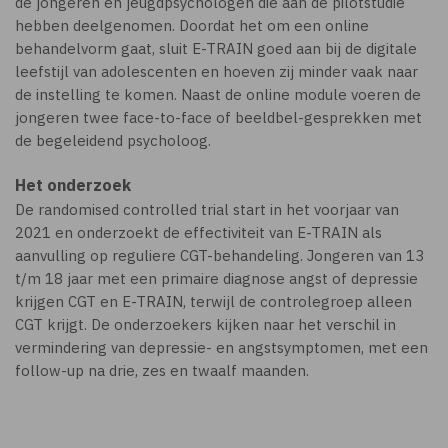
de jongeren en jeugdpsychologen die aan de pilotstudie
hebben deelgenomen. Doordat het om een online
behandelvorm gaat, sluit E-TRAIN goed aan bij de digitale
leefstijl van adolescenten en hoeven zij minder vaak naar
de instelling te komen. Naast de online module voeren de
jongeren twee face-to-face of beeldbel-gesprekken met
de begeleidend psycholoog.
Het onderzoek
De randomised controlled trial start in het voorjaar van
2021 en onderzoekt de effectiviteit van E-TRAIN als
aanvulling op reguliere CGT-behandeling. Jongeren van 13
t/m 18 jaar met een primaire diagnose angst of depressie
krijgen CGT en E-TRAIN, terwijl de controlegroep alleen
CGT krijgt. De onderzoekers kijken naar het verschil in
vermindering van depressie- en angstsymptomen, met een
follow-up na drie, zes en twaalf maanden.