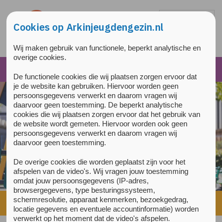
Overslaan en naar de inhoud gaan
Direct naar de hoofdnavigatie
Cookies op Arkinjeugdengezin.nl
Wij maken gebruik van functionele, beperkt analytische en
overige cookies.
De functionele cookies die wij plaatsen zorgen ervoor dat
je de website kan gebruiken. Hiervoor worden geen
persoonsgegevens verwerkt en daarom vragen wij
daarvoor geen toestemming. De beperkt analytische
cookies die wij plaatsen zorgen ervoor dat het gebruik van
de website wordt gemeten. Hiervoor worden ook geen
persoonsgegevens verwerkt en daarom vragen wij
daarvoor geen toestemming.
De overige cookies die worden geplaatst zijn voor het
afspelen van de video's. Wij vragen jouw toestemming
omdat jouw persoonsgegevens (IP-adres,
browsergegevens, type besturingssysteem,
schermresolutie, apparaat kenmerken, bezoekgedrag,
Home
»
Psychiater Christel Middeldorp in NRC
locatie gegevens en eventuele accountinformatie) worden
verwerkt op het moment dat de video's afspelen.