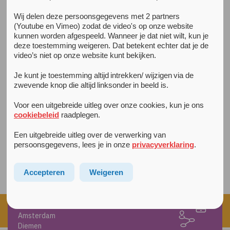
Wij delen deze persoonsgegevens met 2 partners
Alle nieuwsberichten
(Youtube en Vimeo) zodat de video's op onze website
25 maart 2024
kunnen worden afgespeeld. Wanneer je dat niet wilt, kun je
Psychiater Christel Middeldorp in NRC
deze toestemming weigeren. Dat betekent echter dat je de
Arkin gezinspsychiater Christel
video’s niet op onze website kunt bekijken.
Middeldorp staat vandaag met een
Je kunt je toestemming altijd intrekken/ wijzigen via de
prachtig interview in de NRC. “Kijk
zwevende knop die altijd linksonder in beeld is.
bij een stoornis ook naar het gezin”,
oppert ze. Benieuwd naar het hele
Voor een uitgebreide uitleg over onze cookies, kun je ons
artikel?
cookiebeleid
raadplegen.
Een uitgebreide uitleg over de verwerking van
Lees het
hier
.
persoonsgegevens, lees je in onze
privacyverklaring
.
Accepteren
Weigeren
▶ Locaties
Amsterdam
Diemen