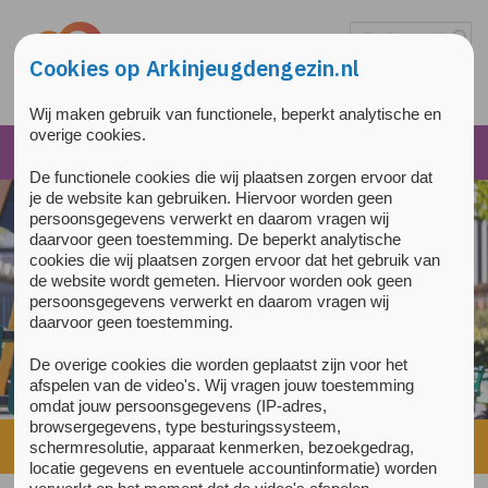
Overslaan en naar de inhoud gaan
Direct naar de hoofdnavigatie
Cookies op Arkinjeugdengezin.nl
Wij maken gebruik van functionele, beperkt analytische en
overige cookies.
De functionele cookies die wij plaatsen zorgen ervoor dat
je de website kan gebruiken. Hiervoor worden geen
persoonsgegevens verwerkt en daarom vragen wij
daarvoor geen toestemming. De beperkt analytische
cookies die wij plaatsen zorgen ervoor dat het gebruik van
de website wordt gemeten. Hiervoor worden ook geen
persoonsgegevens verwerkt en daarom vragen wij
daarvoor geen toestemming.
De overige cookies die worden geplaatst zijn voor het
afspelen van de video's. Wij vragen jouw toestemming
omdat jouw persoonsgegevens (IP-adres,
browsergegevens, type besturingssysteem,
Home
»
Jongeren
»
Welke behandeling past bij mij?
»
Psychose
schermresolutie, apparaat kenmerken, bezoekgedrag,
locatie gegevens en eventuele accountinformatie) worden