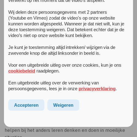
verwerkt op het moment dat de video's afspelen.
Wij delen deze persoonsgegevens met 2 partners
Psychose
(Youtube en Vimeo) zodat de video's op onze website
kunnen worden afgespeeld. Wanneer je dat niet wilt, kun je
Als je soms dingen
hoort en ziet die er niet zijn
, kan het zijn
deze toestemming weigeren. Dat betekent echter dat je de
dat je een psychose hebt. Een behandelaar stelt tijdens de
video’s niet op onze website kunt bekijken.
intake vast of dat zo is. Soms is het nodig om aanvullend
psychologisch onderzoek te doen. Je krijgt dan
Je kunt je toestemming altijd intrekken/ wijzigen via de
verschillende vragenlijsten en kleine opdrachten, die
zwevende knop die altijd linksonder in beeld is.
helpen bij het achterhalen wat er met je aan de hand is en
Voor een uitgebreide uitleg over onze cookies, kun je ons
welke behandeling het meest geschikt is.
cookiebeleid
raadplegen.
Tijdens de behandeling leer je hoe je spanning kunt
Een uitgebreide uitleg over de verwerking van
voorkomen en structuur kunt aanbrengen in je leven. Als je
persoonsgegevens, lees je in onze
privacyverklaring
.
daar beter mee om kunt gaan, raak je minder snel in een
psychose.
Accepteren
Weigeren
Soms doe je de behandeling (voor een deel) samen met je
ouders, zodat ze jou beter leren begrijpen en je kunnen
helpen bij het anders leren denken en doen in moeilijke