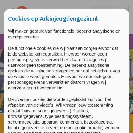
Overslaan en naar de inhoud gaan
Direct naar de hoofdnavigatie
Cookies op Arkinjeugdengezin.nl
Wij maken gebruik van functionele, beperkt analytische en
overige cookies.
De functionele cookies die wij plaatsen zorgen ervoor dat
je de website kan gebruiken. Hiervoor worden geen
persoonsgegevens verwerkt en daarom vragen wij
daarvoor geen toestemming. De beperkt analytische
cookies die wij plaatsen zorgen ervoor dat het gebruik van
de website wordt gemeten. Hiervoor worden ook geen
persoonsgegevens verwerkt en daarom vragen wij
daarvoor geen toestemming.
De overige cookies die worden geplaatst zijn voor het
afspelen van de video's. Wij vragen jouw toestemming
omdat jouw persoonsgegevens (IP-adres,
browsergegevens, type besturingssysteem,
Home
»
Jongeren
»
Welke behandeling past bij mij?
»
schermresolutie, apparaat kenmerken, bezoekgedrag,
locatie gegevens en eventuele accountinformatie) worden
Angststoornis