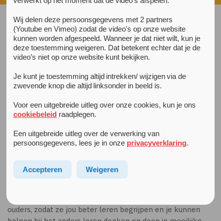
verwerkt op het moment dat de video's afspelen.
Wij delen deze persoonsgegevens met 2 partners
(Youtube en Vimeo) zodat de video's op onze website
kunnen worden afgespeeld. Wanneer je dat niet wilt, kun je
Angststoornis
deze toestemming weigeren. Dat betekent echter dat je de
Als je
vaak bang
bent, kan het zijn dat je een angststoornis
video’s niet op onze website kunt bekijken.
hebt. Een behandelaar stelt tijdens de intake vast of je dit
hebt. Soms is het nodig om aanvullend psychologisch
Je kunt je toestemming altijd intrekken/ wijzigen via de
onderzoek te doen. Je krijgt dan verschillende
zwevende knop die altijd linksonder in beeld is.
vragenlijsten en kleine opdrachten, die helpen bij het
Voor een uitgebreide uitleg over onze cookies, kun je ons
achterhalen wat er met je aan de hand is en welke
cookiebeleid
raadplegen.
behandeling het meest geschikt is.
Een uitgebreide uitleg over de verwerking van
Tijdens de behandeling ga je oefenen met het overwinnen
persoonsgegevens, lees je in onze
privacyverklaring
.
van je angsten. Dat doe je stap voor stap. Je leert je bewust
te worden van je eigen gevoelens en gedachten, zodat die
Accepteren
Weigeren
je niet meer zo in de weg staan als je iets wilt ondernemen.
Soms doe je de behandeling (voor een deel) samen met je
ouders, zodat ze jou beter leren begrijpen en je kunnen
helpen bij het anders leren denken en doen in moeilijke